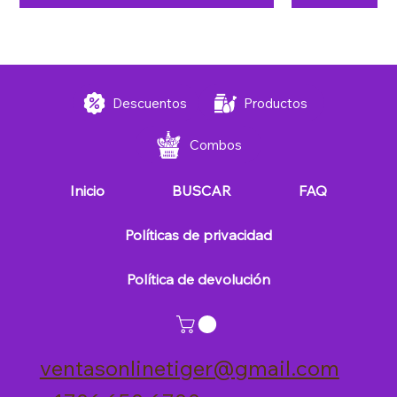
FREE 🚚
FREE 🚚
FREE 🚚
FREE 🚚
FREE 🚚
FREE 🚚
FREE 🚚
FREE 🚚
FREE 🚚
FREE 🚚
FREE 🚚
FREE 🚚
FREE 🚚
FREE 🚚
Descuentos
Productos
Combos
Inicio
BUSCAR
FAQ
Políticas de privacidad
Política de devolución
Hamburguesas SOLO LA HABANA |
Tubo de Picadillo de 400 gramos
Combo Asere Plus
Mantequilla 250 g.
Azúcar por libras
Arroz por libras
Pollo por libras
Salchichas par
Cartón de 
Masas de 
Aceite de
Combo l
Combo 
Co
paquete de 10 unidades
Precio
Precio de oferta
Precio de oferta
Precio de oferta
Precio de oferta
Precio
Precio de oferta
Precio
Precio
Precio
Prec
P
P
P
US$170.99
Desde
Desde
Desde
Desde
US$2.75
US$3.50
US$2.50
US$2.50
US$5.35
US$136.80
US$67
US$81
US$51
Des
U
Precio
US$7.99
Envío Gratuito
Envío Gratuito
Envío Gratuito
Envío Gratuito
Envío Gratuito
Envío Gratuito
En
En
En
En
En
En
En
ventasonlinetiger@gmail.com
Envío Gratuito
Agregar al carrito
Agregar al carrito
Agregar al carrito
Agregar al carrito
Agregar al carrito
Agregar al carrito
Agreg
Agreg
Agreg
Agreg
Agreg
Agreg