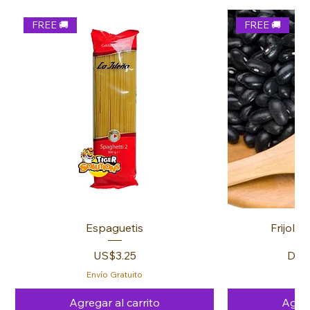
Pagaremos el envío de los productos reemplazados al cliente
partes firmarán la factura. En el caso de que haya productos
Una vez revisado y cumplidas las medidas, ambas partes
y el beneficiario será responsable de devolvernos el
que deban ser cambiados o completados, se escribirá de
FREE 🚚
FREE 🚚
firman la factura. Si surge algún inconveniente, el beneficiario
producto.
puño y letra por parte del beneficiario su inconformidad o
lo comunica por escrito y resolvemos con diligencia.
sugerencia y sin dudarlo resolveremos el disgusto.
En el caso de ser un producto sellado y al consumirlo no sea
Envíos con plazo de 3 a 5 días. Gratuito en provincias LA
de su agrado o gusto, no podemos ofrecerle un cambio o
HABANA, PINAR DEL RÍO, ARTEMISA, MAYABEQUE,
reembolso. Solo recibir el feedback de nuestros clientes para
MATANZAS, CIENFUEGOS. Cuidamos tus envíos, cuidamos
no vender esta marca.
tus lazos. Tiger Combos, tu opción confiable en comida para
Cuba. 🎁🇨🇺 #EnvíoCuba #ComidaParaCuba
Espaguetis
Frijol N
Precio
Prec
US$3.25
Des
Envío Gratuito
En
Agregar al carrito
Agreg