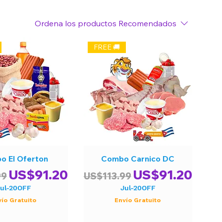
Ordena los productos
Recomendados
FREE 🚚
o El Oferton
Combo Carnico DC
Precio de oferta
Precio
Precio de ofer
US$91.20
US$91.20
99
US$113.99
ul-20OFF
Jul-20OFF
vío Gratuito
Envío Gratuito