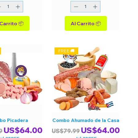
Al Carrito 📦
Al Carrito 📦
FREE 🚚
o Picadera
Combo Ahumado de la Casa
Precio de oferta
Precio
Precio de ofer
US$64.00
US$64.00
9
US$79.99