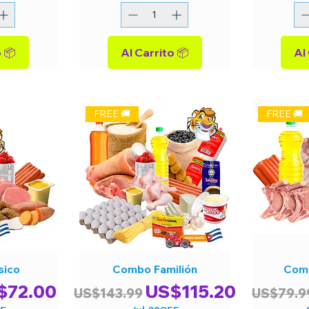
Al Carrito 📦
Al Carrito 📦
FREE 🚚
FREE 🚚
sico
Combo Familión
Comb
cio de oferta
Precio
Precio de oferta
Precio
$72.00
US$115.20
US$143.99
US$79.9