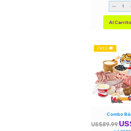
FREE 🚚
Combo Bá
Precio
Pre
US
US$89.99