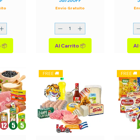
FF
Jul-20OFF
J
uito
Envío Gratuito
En
Al Carrito 📦
Al Carrito 📦
FREE 🚚
FREE 🚚