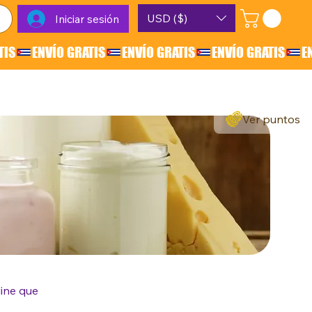
USD ($)
Iniciar sesión
Ver puntos
line que