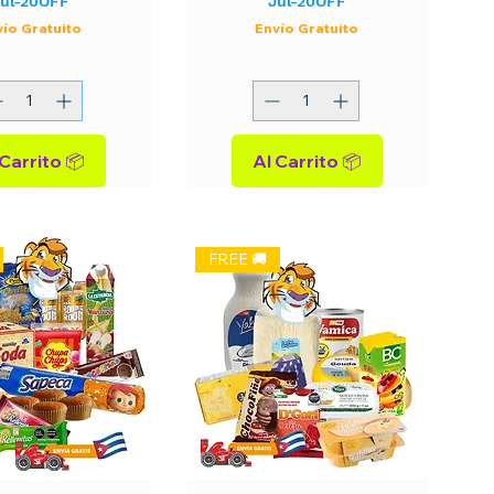
ul-20OFF
Jul-20OFF
vío Gratuito
Envío Gratuito
Al Carrito 📦
Al Carrito 📦
FREE 🚚