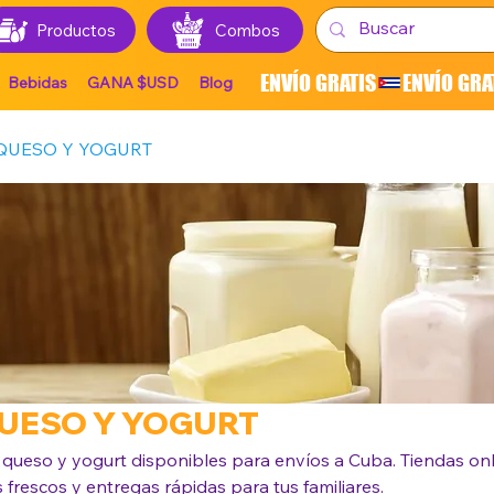
Productos
Combos
ENVÍO GRATIS
Bebidas
GANA $USD
Blog
 QUESO Y YOGURT
QUESO Y YOGURT
queso y yogurt disponibles para envíos a Cuba. Tiendas on
frescos y entregas rápidas para tus familiares.