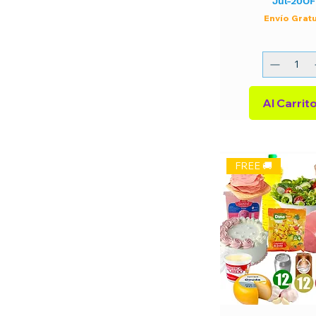
Jul-20O
Envío Grat
FREE 🚚