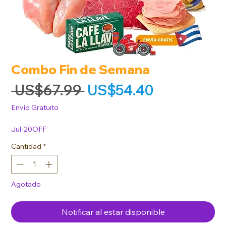
Combo Fin de Semana
Precio
Precio de o
 US$67.99 
US$54.40
Envío Gratuito
Jul-20OFF
Cantidad
*
Agotado
Notificar al estar disponible