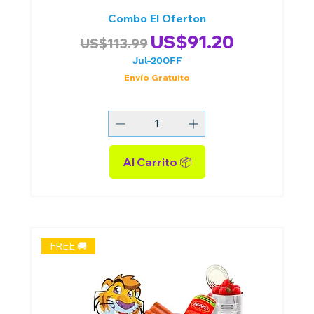
Combo El Oferton
Precio
Precio de oferta
US$91.20
US$113.99
Jul-20OFF
Envío Gratuito
Al Carrito 📦
FREE 🚚