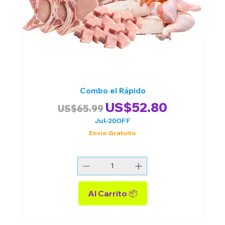
Combo el Rápido
Precio
Precio de oferta
US$52.80
US$65.99
Jul-20OFF
Envío Gratuito
Al Carrito 📦