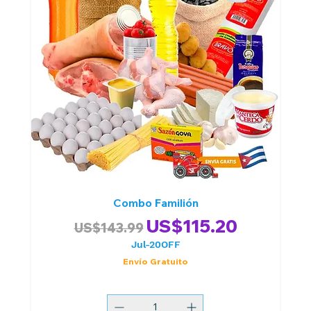
Combo Familión
Precio
Precio de oferta
US$115.20
US$143.99
Jul-20OFF
Envío Gratuito