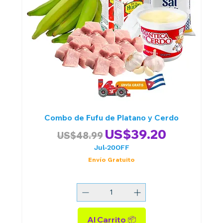
Combo de Fufu de Platano y Cerdo
Precio
Precio de oferta
US$39.20
US$48.99
Jul-20OFF
Envío Gratuito
Al Carrito 📦