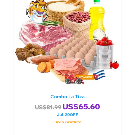
Combo La Tiza
Precio
Precio de oferta
US$65.60
US$81.99
Jul-20OFF
Envío Gratuito