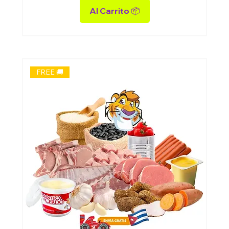
Al Carrito 📦
FREE 🚚