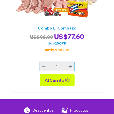
Combo El Combazo
Precio
Precio de oferta
US$77.60
US$96.99
Jul-20OFF
Envío Gratuito
Al Carrito 📦
Descuentos
Productos