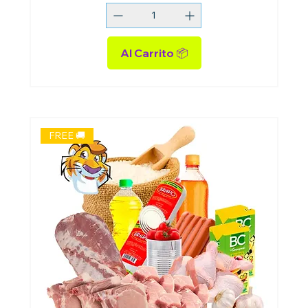
Al Carrito 📦
FREE 🚚