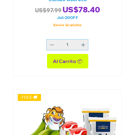
Precio
Precio de oferta
US$78.40
US$97.99
Jul-20OFF
Envío Gratuito
Al Carrito 📦
FREE 🚚