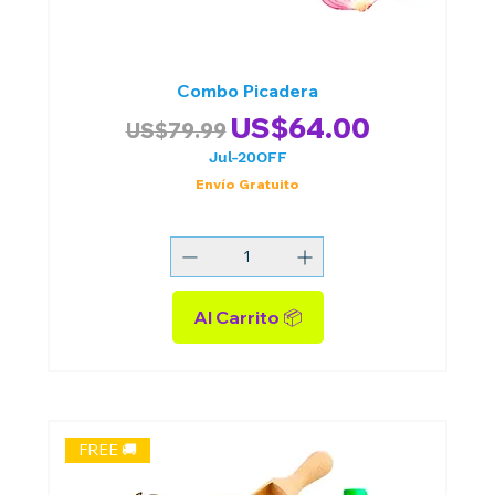
Combo Picadera
Precio
Precio de oferta
US$64.00
US$79.99
Jul-20OFF
Envío Gratuito
Al Carrito 📦
FREE 🚚