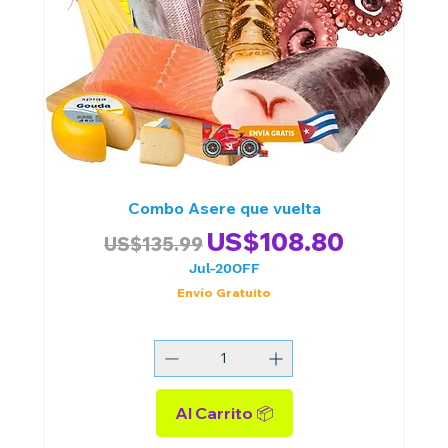
Combo Asere que vuelta
Precio
Precio de oferta
US$108.80
US$135.99
Jul-20OFF
Envío Gratuito
Al Carrito 📦