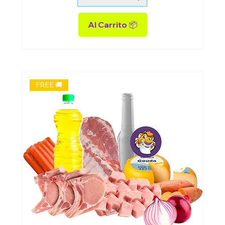
Al Carrito 📦
FREE 🚚