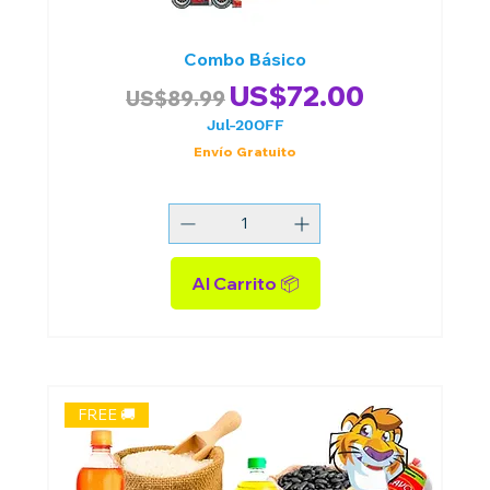
Combo Básico
Precio
Precio de oferta
US$72.00
US$89.99
Jul-20OFF
Envío Gratuito
Al Carrito 📦
FREE 🚚