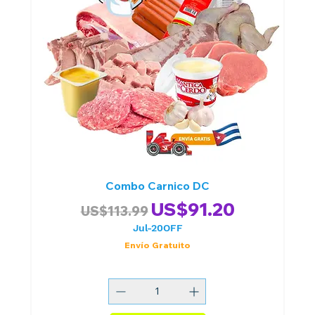
Combo Carnico DC
Precio
Precio de oferta
US$91.20
US$113.99
Jul-20OFF
Envío Gratuito