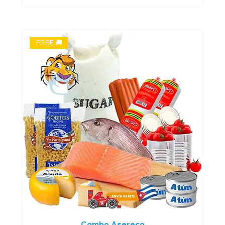
FREE 🚚
Combo Asereco