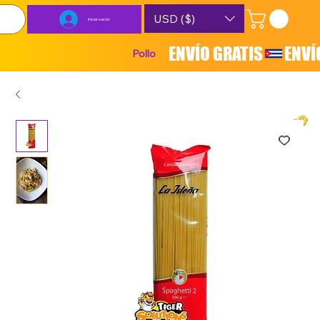
USD ($)
Iniciar sesión
ENVÍO GRATIS
Pollo
Carnes
Lácteos
Combos