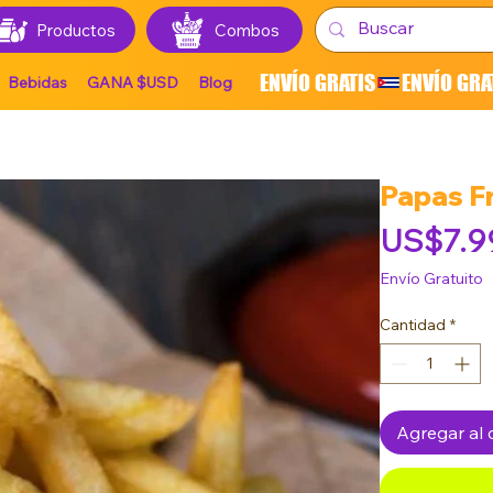
Productos
Combos
ENVÍO GRATIS
Bebidas
GANA $USD
Blog
Papas Fr
US$7.9
Envío Gratuito
Cantidad
*
Agregar al c