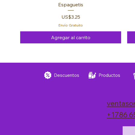
Espaguetis
Precio
US$3.25
Envío Gratuito
Agregar al carrito
FREE 🚚
FREE 🚚
FREE 🚚
Descuentos
Productos
ventaso
+1786 6