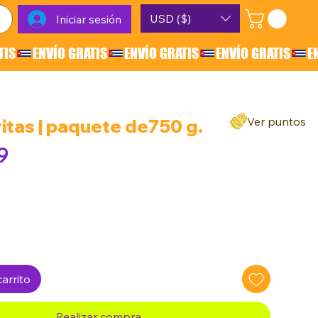
USD ($)
Iniciar sesión
Ver puntos
itas | paquete de750 g.
Precio
9
arrito
Realizar compra