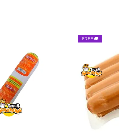
zo de 5 a 7 días. LA HABANA
tes , el cliente tendrá derecho a un reembolso total
zo de 7 a 10 días. PINAR DEL RÍO, ARTEMISA,
uelva el producto.
ATANZAS, CIENFUEGOS VILLACLARA. Cuidamos tus
s tus lazos. Tiger Combos, tu opción confiable en comida
vío de los productos reemplazados al cliente y el
🇨🇺 #EnvíoCuba #ComidaParaCuba
rá responsable de devolvernos el producto.
FREE 🚚
er un producto sellado y al consumirlo no sea de su agrado
emos ofrecerle un cambio o reembolso. Solo recibir el
stros clientes para no vender esta marca.