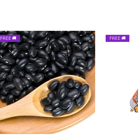
Envíos con pla
entre ambas par
Envíos con pla
cuando nos dev
MAYABEQUE, M
envíos, cuidamo
Pagaremos el en
para Cuba. 🎁
beneficiario se
FREE 🚚
FREE 🚚
En el caso de s
o gusto, no pod
feedback de nue