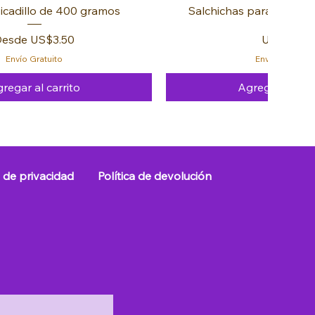
icadillo de 400 gramos
Salchichas para Hot Dog
recio de oferta
Precio
Desde
US$3.50
US$3.99
Envío Gratuito
Envío Gratuito
regar al carrito
Agregar al carr
FREE 🚚
FREE 🚚
FREE 🚚
s de privacidad
Política de devolución