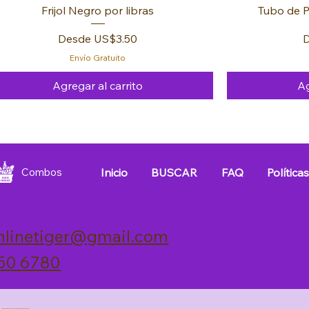
Frijol Negro por libras
Tubo de P
Precio de oferta
P
Desde
US$3.50
Envío Gratuito
Agregar al carrito
Ag
FREE 🚚
FREE 🚚
FREE 🚚
FREE 🚚
FREE 🚚
FREE 🚚
Inicio
BUSCAR
FAQ
Política
Combos
nlinetiger@gmail.com
50 6780