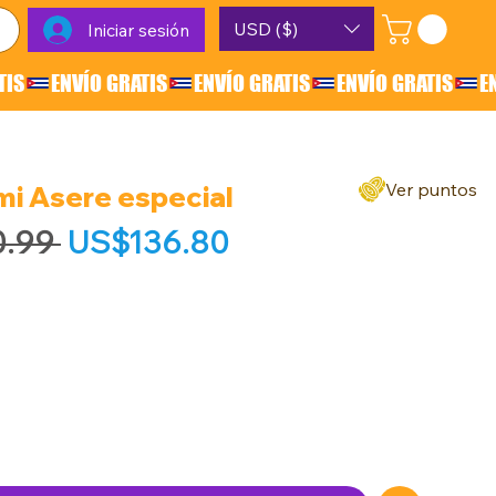
USD ($)
Iniciar sesión
Ver puntos
i Asere especial
Precio
Precio de oferta
.99 
US$136.80