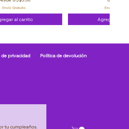
Envío Gratuito
Envío Gratuito
regar al carrito
Agregar al carr
FREE 🚚
FREE 🚚
FREE 🚚
s de privacidad
Política de devolución
 un regalo por tu cumpleaños. 