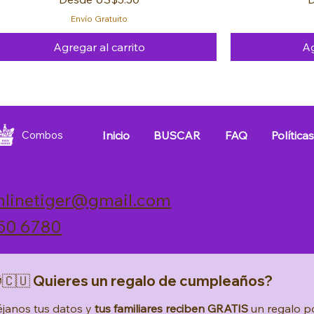
Envío Gratuito
Agregar al carrito
Ag
FREE 🚚
FREE 🚚
FREE 🚚
FREE 🚚
FREE 🚚
FREE 🚚
Inicio
BUSCAR
FAQ
Política
Combos
nlinetiger@gmail.com
50 6780
🇨🇺 Quieres un regalo de cumpleaños?
janos tus datos y 
tus familiares reciben GRATIS