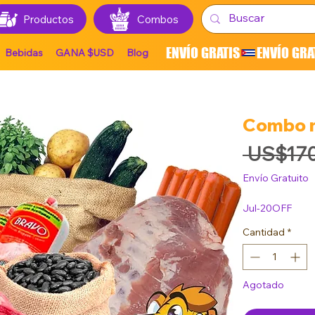
Productos
Combos
ENVÍO GRATIS
Bebidas
GANA $USD
Blog
Combo m
 US$170
Envío Gratuito
Jul-20OFF
Cantidad
*
Agotado