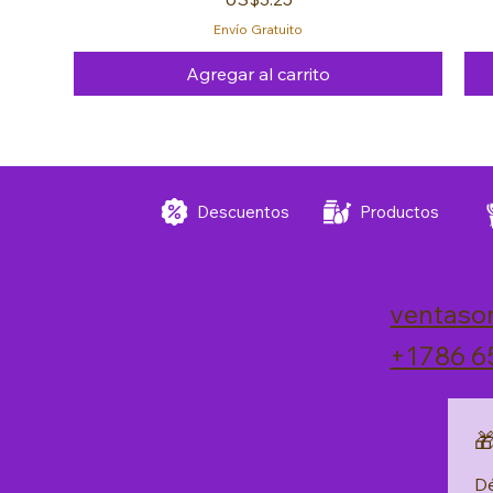
Envío Gratuito
Agregar al carrito
FREE 🚚
FREE 🚚
FREE 🚚
Descuentos
Productos
ventaso
+1786 6

Dé