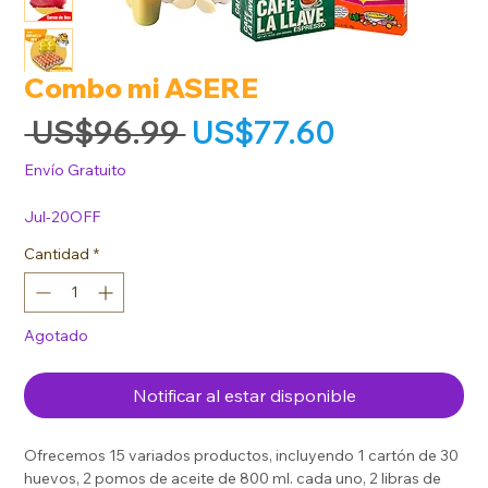
Combo mi ASERE
Precio
Precio de 
 US$96.99 
US$77.60
Envío Gratuito
Jul-20OFF
Cantidad
*
Agotado
Notificar al estar disponible
Ofrecemos 15 variados productos, incluyendo 1 cartón de 30
huevos, 2 pomos de aceite de 800 ml. cada uno, 2 libras de