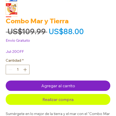
Combo Mar y Tierra
Precio
Precio de
 US$109.99 
US$88.00
Envío Gratuito
Jul-20OFF
Cantidad
*
Agregar al carrito
Realizar compra
Sumérgete en lo mejor de la tierra y el mar con el "Combo Mar