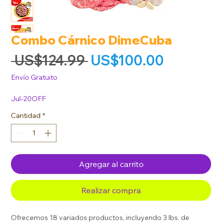
Combo Cárnico DimeCuba
Precio
Precio de
 US$124.99 
US$100.00
Envío Gratuito
Jul-20OFF
Cantidad
*
Agregar al carrito
Realizar compra
Ofrecemos 18 variados productos, incluyendo 3 lbs. de