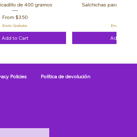
icadillo de 400 gramos
Salchichas para Hot Dog
Sale Price
Price
From
$3.50
$3.99
Envío Gratuito
Envío Gratuito
Add to Cart
Add to Cart
FREE 🚚
FREE 🚚
FREE 🚚
vacy Policies
Política de devolución