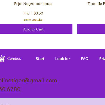
Frijol Negro por libras
Tubo de P
Sale Price
From
$3.50
Envío Gratuito
Add to Cart
FREE 🚚
FREE 🚚
FREE 🚚
FREE 🚚
FREE 🚚
FREE 🚚
Start
Look for
FAQ
Pri
Combos
nlinetiger@gmail.com
50 6780