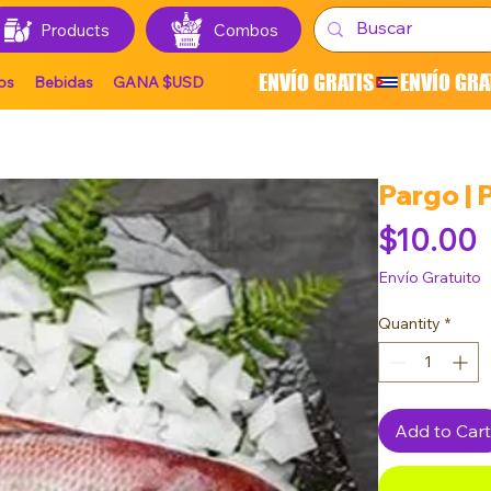
Products
Combos
ENVÍO GRATIS
os
Bebidas
GANA $USD
Pargo | 
P
$10.00
Envío Gratuito
Quantity
*
Add to Cart