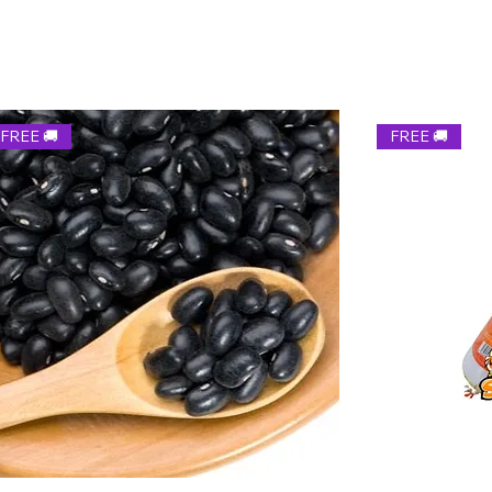
Envíos con pla
entre ambas par
Envíos con pla
cuando nos dev
MAYABEQUE, M
envíos, cuidamo
Pagaremos el en
para Cuba. 🎁
beneficiario se
FREE 🚚
FREE 🚚
En el caso de s
o gusto, no pod
feedback de nue