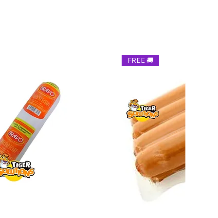
zo de 5 a 7 días. LA HABANA
tes , el cliente tendrá derecho a un reembolso total
zo de 7 a 10 días. PINAR DEL RÍO, ARTEMISA,
uelva el producto.
ATANZAS, CIENFUEGOS VILLACLARA. Cuidamos tus
s tus lazos. Tiger Combos, tu opción confiable en comida
vío de los productos reemplazados al cliente y el
🇨🇺 #EnvíoCuba #ComidaParaCuba
rá responsable de devolvernos el producto.
FREE 🚚
er un producto sellado y al consumirlo no sea de su agrado
emos ofrecerle un cambio o reembolso. Solo recibir el
stros clientes para no vender esta marca.