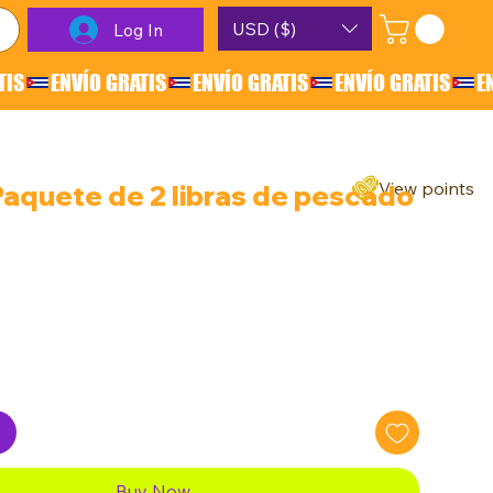
USD ($)
Log In
View points
Paquete de 2 libras de pescado
rice
Buy Now