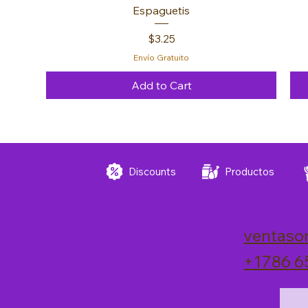
Espaguetis
Price
$3.25
Envío Gratuito
Add to Cart
FREE 🚚
FREE 🚚
FREE 🚚
Discounts
Productos
ventaso
+1786 6