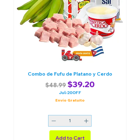
Combo de Fufu de Platano y Cerdo
Regular Price
Sale Price
$39.20
$48.99
Jul-20OFF
Envío Gratuito
Add to Cart