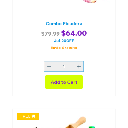
Combo Picadera
Regular Price
Sale Price
$64.00
$79.99
Jul-20OFF
Envío Gratuito
Add to Cart
FREE 🚚