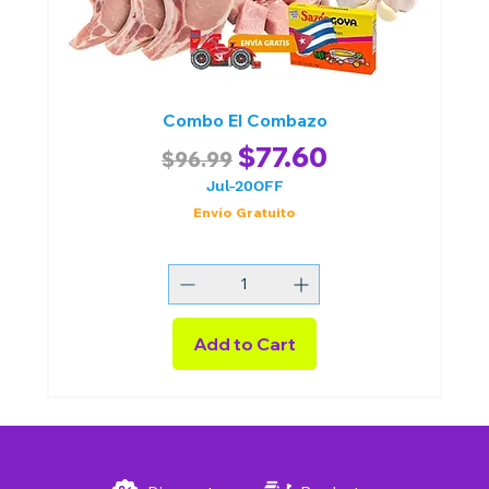
Combo El Combazo
Regular Price
Sale Price
$77.60
$96.99
Jul-20OFF
Envío Gratuito
Add to Cart