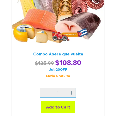
Combo Asere que vuelta
Regular Price
Sale Price
$108.80
$135.99
Jul-20OFF
Envío Gratuito
Add to Cart