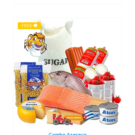
FREE 🚚
Combo Asereco