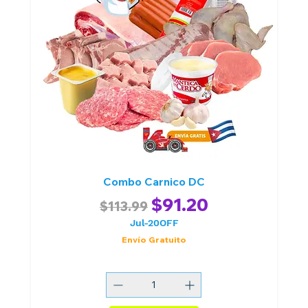
Combo Carnico DC
Regular Price
Sale Price
$91.20
$113.99
Jul-20OFF
Envío Gratuito