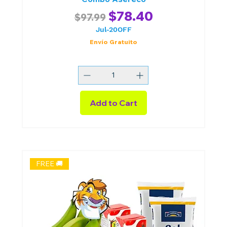
Regular Price
Sale Price
$78.40
$97.99
Jul-20OFF
Envío Gratuito
Add to Cart
FREE 🚚