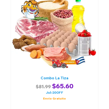
Combo La Tiza
Regular Price
Sale Price
$65.60
$81.99
Jul-20OFF
Envío Gratuito