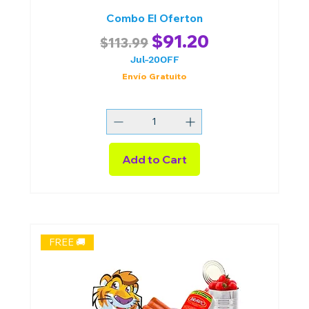
Combo El Oferton
Regular Price
Sale Price
$91.20
$113.99
Jul-20OFF
Envío Gratuito
Add to Cart
FREE 🚚