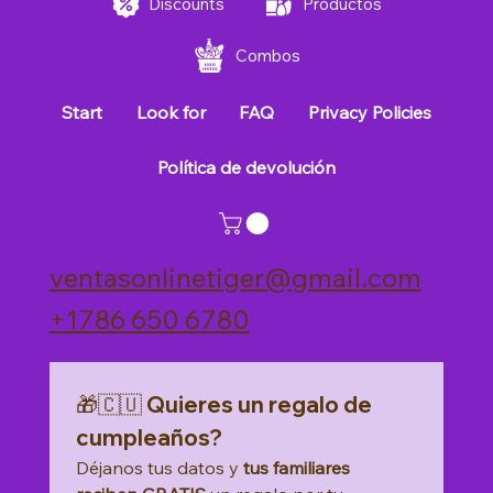
Discounts
Productos
Combos
Start
Look for
FAQ
Privacy Policies
Política de devolución
ventasonlinetiger@gmail.com
+1786 650 6780
🎁🇨🇺 Quieres un regalo de 
cumpleaños?
Déjanos tus datos y 
tus familiares 