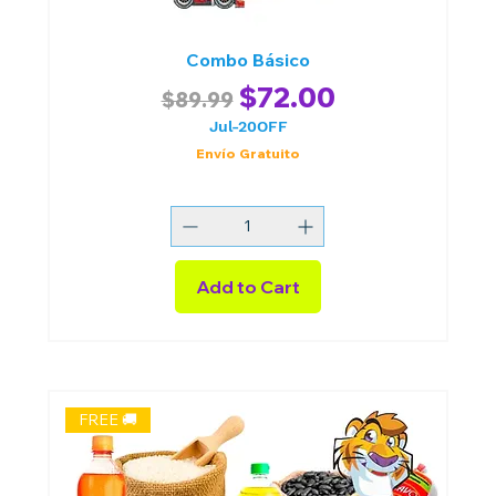
Combo Básico
Regular Price
Sale Price
$72.00
$89.99
Jul-20OFF
Envío Gratuito
Add to Cart
FREE 🚚