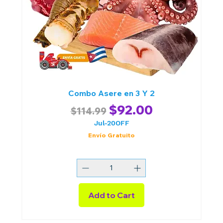
Combo Asere en 3 Y 2
Regular Price
Sale Price
$92.00
$114.99
Jul-20OFF
Envío Gratuito
Add to Cart