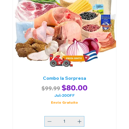
Combo la Sorpresa
Regular Price
Sale Price
$80.00
$99.99
Jul-20OFF
Envío Gratuito