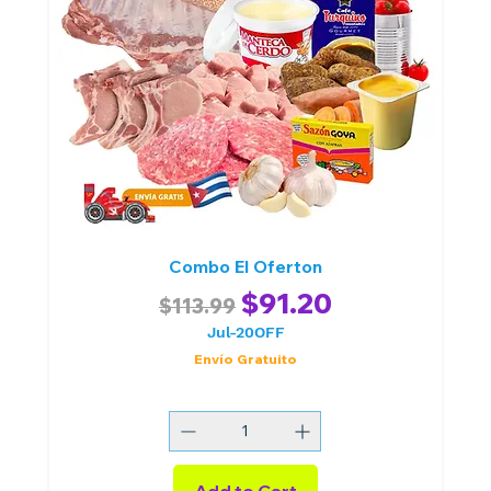
Combo El Oferton
Regular Price
Sale Price
$91.20
$113.99
Jul-20OFF
Envío Gratuito
Add to Cart