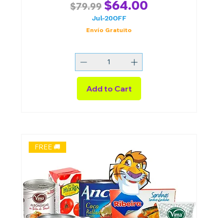
Regular Price
Sale Price
$64.00
$79.99
Jul-20OFF
Envío Gratuito
Add to Cart
FREE 🚚