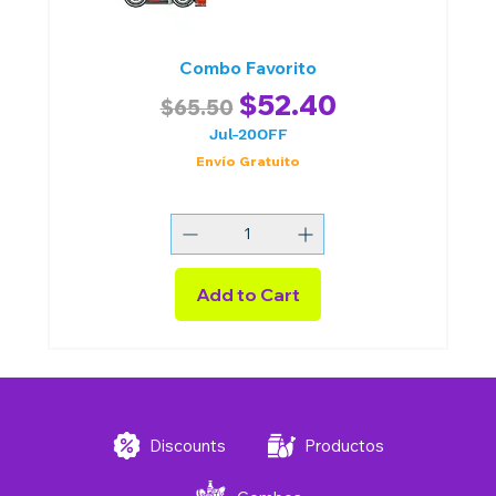
Combo Favorito
Regular Price
Sale Price
$52.40
$65.50
Jul-20OFF
Envío Gratuito
Add to Cart
Discounts
Productos