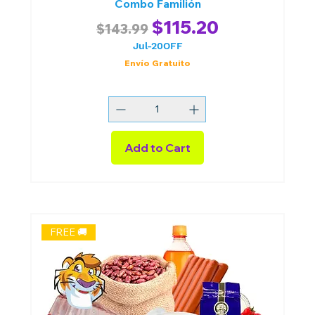
Combo Familión
Regular Price
Sale Price
$115.20
$143.99
Jul-20OFF
Envío Gratuito
Add to Cart
FREE 🚚