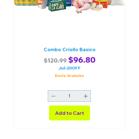
Combo Criollo Basico
Regular Price
Sale Price
$96.80
$120.99
Jul-20OFF
Envío Gratuito
Add to Cart