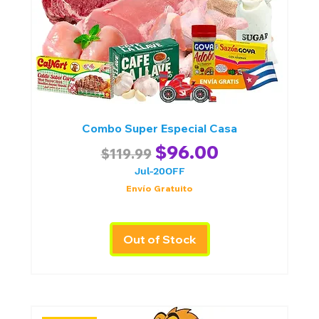
Combo Super Especial Casa
Regular Price
Sale Price
$96.00
$119.99
Jul-20OFF
Envío Gratuito
Out of Stock