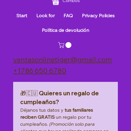
Combos
Start
Look for
FAQ
Privacy Policies
Política de devolución
ventasonlinetiger@gmail.com
+1786 650 6780
🎁🇨🇺 Quieres un regalo de 
cumpleaños?
Déjanos tus datos y 
tus familiares 
reciben GRATIS
 un regalo por tu 
cumpleaños. 
(Promoción solo para 