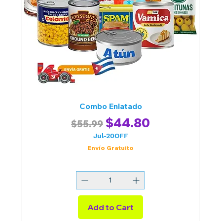
Combo Enlatado
Regular Price
Sale Price
$44.80
$55.99
Jul-20OFF
Envío Gratuito
Add to Cart