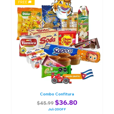
FREE 🚚
Combo Confitura
Regular Price
Sale Price
$36.80
$45.99
Jul-20OFF