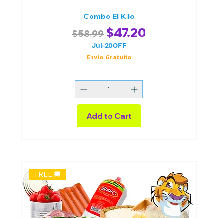
Combo El Kilo
Regular Price
Sale Price
$47.20
$58.99
Jul-20OFF
Envío Gratuito
Add to Cart
FREE 🚚