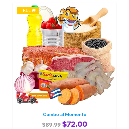
FREE 🚚
Combo al Momento
Regular Price
Sale Price
$72.00
$89.99