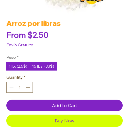
Arroz por libras
Sale Price
From
$2.50
Envío Gratuito
Peso
*
1 lb. (2.5$)
15 lbs. (33$)
Quantity
*
Add to Cart
Buy Now