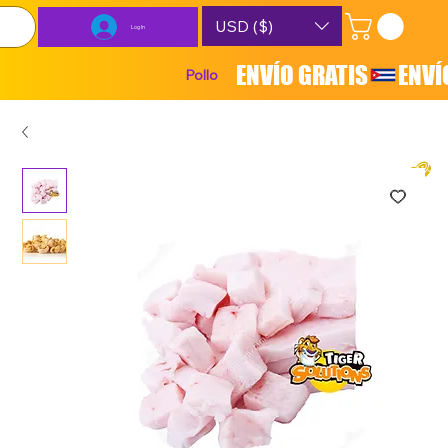
USD ($)
Log In
ENVÍO GRATIS
Pollo
Carnes
Lácteos
Combos