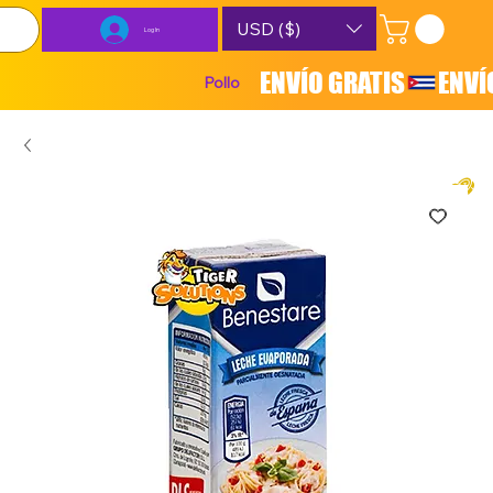
USD ($)
Log In
ENVÍO GRATIS
Pollo
Carnes
Lácteos
Combos