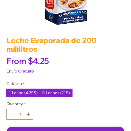
Leche Evaporada de 200
mililitros
Sale Price
From
$4.25
Envío Gratuito
Catalina
*
1 Leche (4.25$)
5 Leches (21$)
Quantity
*