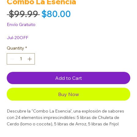
Combo La Esencia
Regular Price
Sale Price
 $99.99 
$80.00
Envío Gratuito
Jul-20OFF
Quantity
*
Add to Cart
Buy Now
Descubre la "Combo La Esencia", una explosión de sabores
con 24 elementos imprescindibles: 5 libras de Chuleta de
Cerdo (lomo o cocote), 5 libras de Arroz, 5 libras de Frijol
Negro, 2 libras de Pollo, 1 paquete de Café de 230 gramos, 2
Tubos de Picadillo de 400 gramos, 1 paquete de Salchichas