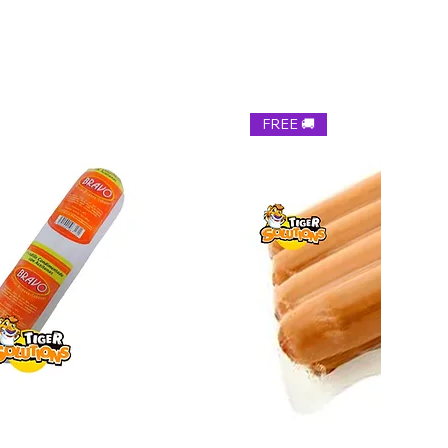
nconveniente, el beneficiario lo comunica por escrito y
vío de los productos reemplazados al cliente y el
diligencia.
rá responsable de devolvernos el producto.
zo de 5 a 7 días. LA HABANA
zo de 7 a 10 días. PINAR DEL RÍO, ARTEMISA,
er un producto sellado y al consumirlo no sea de su agrado
ATANZAS, CIENFUEGOS VILLACLARA. Cuidamos tus
emos ofrecerle un cambio o reembolso. Solo recibir el
s tus lazos. Tiger Combos, tu opción confiable en comida
stros clientes para no vender esta marca.
FREE 🚚
🇨🇺 #EnvíoCuba #ComidaParaCuba