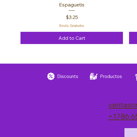
Espaguetis
Price
$3.25
Envío Gratuito
Add to Cart
FREE 🚚
FREE 🚚
FREE 🚚
Discounts
Productos
ventaso
+1786 6