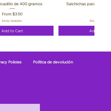
icadillo de 400 gramos
Salchichas para Hot Dog
Sale Price
Price
From
$3.50
$3.99
Envío Gratuito
Envío Gratuito
Add to Cart
Add to Cart
FREE 🚚
FREE 🚚
FREE 🚚
vacy Policies
Política de devolución