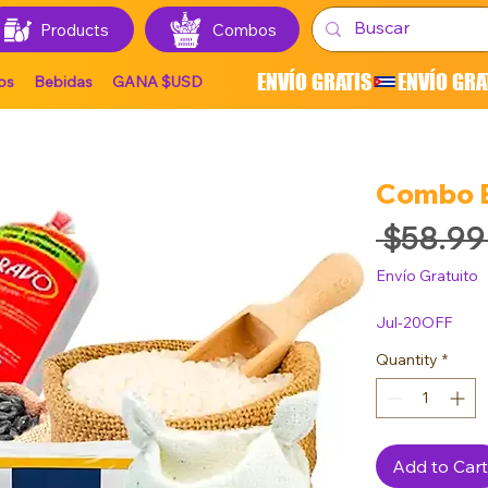
Products
Combos
ENVÍO GRATIS
os
Bebidas
GANA $USD
Combo E
 $58.99
Envío Gratuito
Jul-20OFF
Quantity
*
Add to Cart