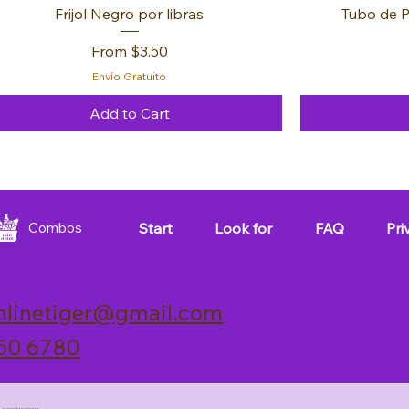
Frijol Negro por libras
Tubo de P
Sale Price
From
$3.50
Envío Gratuito
Add to Cart
FREE 🚚
FREE 🚚
FREE 🚚
FREE 🚚
FREE 🚚
FREE 🚚
Start
Look for
FAQ
Pri
Combos
nlinetiger@gmail.com
50 6780