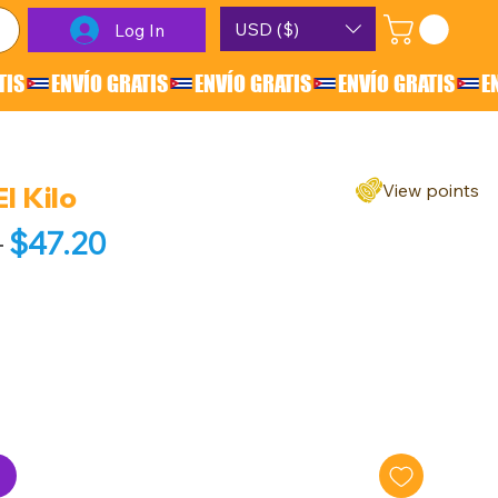
USD ($)
Log In
View points
l Kilo
Regular Price
Sale Price
 
$47.20