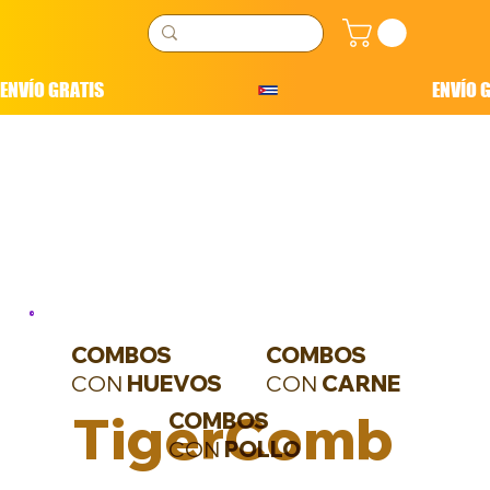
ENVÍO GRATIS
COMBOS
COMBOS
CON
HUEVOS
CON
CARNE
TigerComb
COMBOS
CON
POLLO