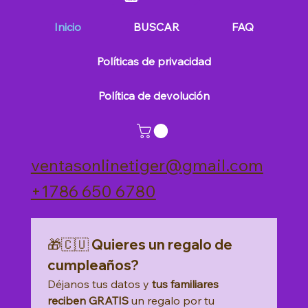
huev
lión
Inicio
BUSCAR
FAQ
os
Políticas de privacidad
Política de devolución
30
ventasonlinetiger@gmail.com
unid
+1786 650 6780
ades
🎁🇨🇺 Quieres un regalo de 
cumpleaños?
Déjanos tus datos y 
tus familiares 
reciben GRATIS
 un regalo por tu 