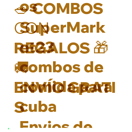
os
🥗 COMBOS
SuperMark
CON
et23
REGALOS 🎁
combos de
🚚
comida para
ENVÍO GRATI
cuba
S
Envios de